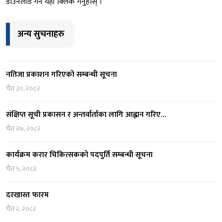
डाउनलोड गर्न यहाँ क्लिक गर्नुहोस् ।
अन्य सुचनाहरु
नतिजा प्रकाशन गरिएको सम्बन्धी सूचना
चैत ३०, २०८२
संक्षिप्त सूची प्रकासन र अन्तर्वार्ताका लागि आह्वान गरिए…
चैत २७, २०८२
कार्यक्रम करार चिकित्सकको पदपुर्ति सम्बन्धी सूचना
चैत ५, २०८२
दरखास्त फारम
चैत २, २०८२